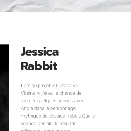
Jessica
Rabbit
Lors du projet « Heroes vs
Villains », j’ai eu la chance de
recréer quelques scènes avec
Angie dans le personnage
mythique de Jessica Rabbit. Quelle
séance géniale, le résultat