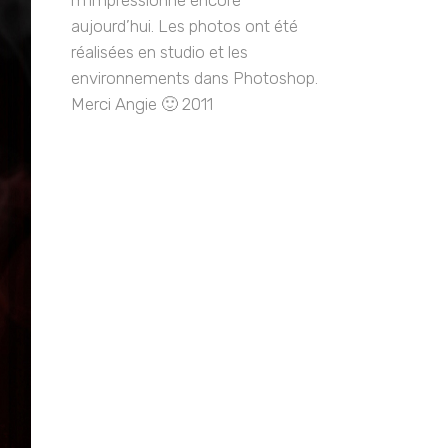
m’impressionne encore
aujourd’hui. Les photos ont été
réalisées en studio et les
environnements dans Photoshop.
Merci Angie 🙂 2011