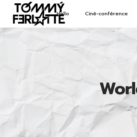
Hello
Ciné-conférence
Worl