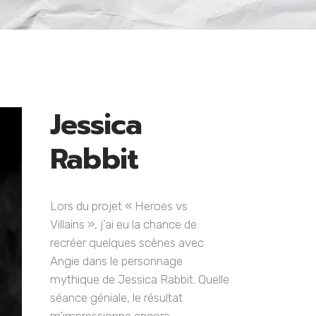
Jessica
Rabbit
Lors du projet « Heroes vs
Villains », j’ai eu la chance de
recréer quelques scènes avec
Angie dans le personnage
mythique de Jessica Rabbit. Quelle
séance géniale, le résultat