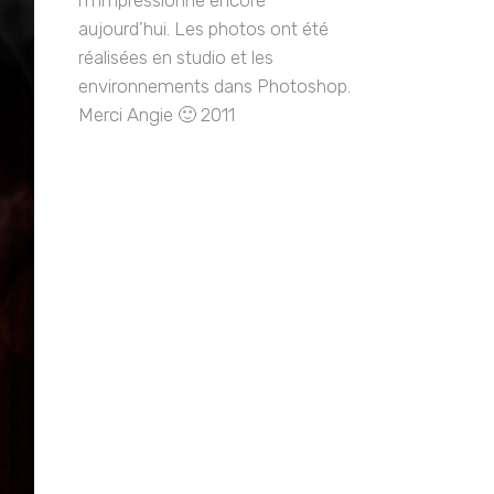
m’impressionne encore
aujourd’hui. Les photos ont été
réalisées en studio et les
environnements dans Photoshop.
Merci Angie 🙂 2011