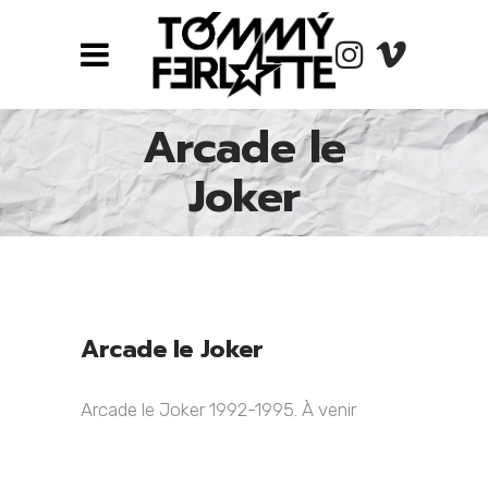
Arcade le
Joker
Arcade le Joker
Arcade le Joker 1992-1995. À venir